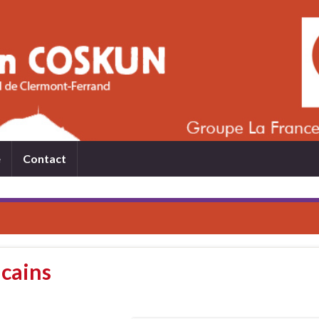
e
Contact
icains