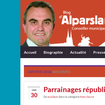
Accueil
Biographie
Actualité
Press
JANVIER 2016
ARCHIVES
Parrainages républ
JAN
30
De
acoskun
dans la catégorie
Non classé