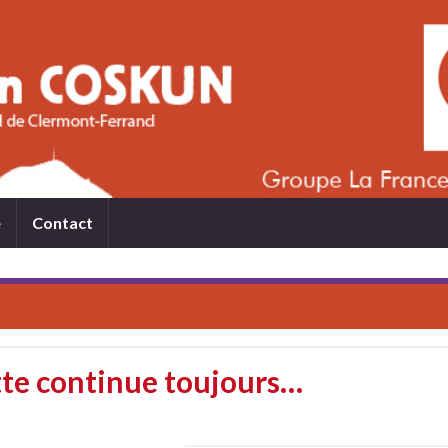
e
Contact
utte continue toujours…