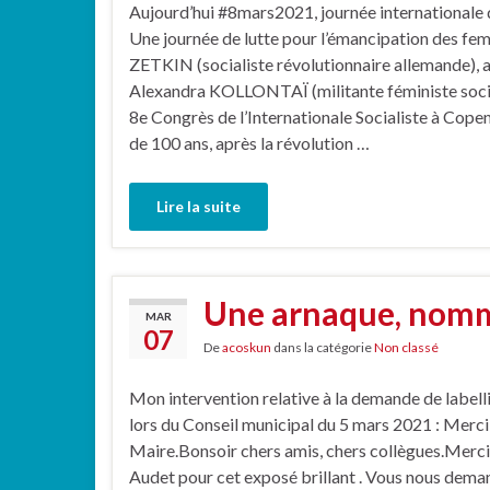
Aujourd’hui #8mars2021, journée internationale 
Une journée de lutte pour l’émancipation des fem
ZETKIN (socialiste révolutionnaire allemande), a
Alexandra KOLLONTAÏ (militante féministe socia
8e Congrès de l’Internationale Socialiste à Copenh
de 100 ans, après la révolution …
Lire la suite
Une arnaque, nommé
MAR
07
De
acoskun
dans la catégorie
Non classé
Mon intervention relative à la demande de labelli
lors du Conseil municipal du 5 mars 2021 : Merc
Maire.Bonsoir chers amis, chers collègues.Merci
Audet pour cet exposé brillant . Vous nous deman