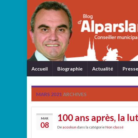
Accueil
Biographie
Actualité
Press
MARS 2021
ARCHIVES
100 ans après, la l
MAR
08
De
acoskun
dans la catégorie
Non classé