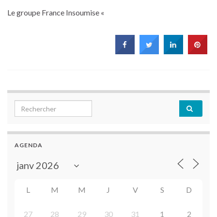
Le groupe France Insoumise «
Search for:
AGENDA
L
M
M
J
V
S
D
27
28
29
30
31
1
2