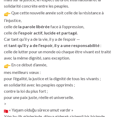
solidarité concrète entre les peuples.
Que cette nouvelle année soit celle de la résistance à
l’injustice,
celle de
la parole libérée
face à l’oppression,
celle de
l’espoir actif, lucide et partagé
.
Car tant qu’il y a de la vie, il y a de l’espoir —
et
tant qu’il y a de l’espoir, il y a une responsabilité
:
celle de lutter pour un monde où chaque être vivant est traité
avec la même dignité, sans exception.
En ce début d’année,
mes meilleurs vœux :
pour l’égalité, la justice et la dignité de tous les vivants ;
en solidarité avec les peuples opprimés ;
contre la loi du plus fort ;
pour une paix juste, réelle et universelle.
>
« Yaşam olduğu sürece umut vardır »
Yılın bu ilk günlerinde, dünya giderek sistemli bir biçimde