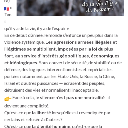
ra)
«
Tan
t
qu’il y a de la vie, il y a de l’espoir »
En ce début d’année, le monde s’enfonce un peu plus dans la
violence systémique.
Les agressions armées illégales et
illégitimes se multiplient, imposées par la loi du plus
fort, au service d’intérêts géopolitiques, économiques
et idéologiques.
Sous couvert de sécurité, de stabilité ou de
défense, des logiques interventionnistes et impérialistes —
portées notamment par les États-Unis, la Russie, la Chine,
Israël et d’autres puissances — écrasent des peuples,
détruisent des vies et normalisent l’inacceptable.
Face à cela,
le silence n’est pas une neutralité
: il
devient une complicité.
Qu’est-ce que
la liberté
lorsqu’elle est revendiquée par
certains et refusée à d’autres ?
Qu’est-ce que
la dignité humaine
, qu’est-ce que la