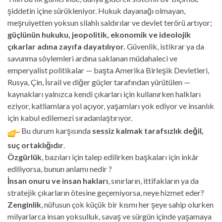
şiddetin içine sürükleniyor. Hukuk dayanağı olmayan,
meşruiyetten yoksun silahlı saldırılar ve devlet terörü artıyor;
güçlünün hukuku, jeopolitik, ekonomik ve ideolojik
çıkarlar adına zayıfa dayatılıyor.
Güvenlik, istikrar ya da
savunma söylemleri ardına saklanan müdahaleci ve
emperyalist politikalar — başta Amerika Birleşik Devletleri,
Rusya, Çin, İsrail ve diğer güçler tarafından yürütülen —
kaynakları yalnızca kendi çıkarları için kullanırken halkları
eziyor, katliamlara yol açıyor, yaşamları yok ediyor ve insanlık
için kabul edilemezi sıradanlaştırıyor.
Bu durum karşısında
sessiz kalmak tarafsızlık değil,
suç ortaklığıdır
.
Özgürlük
, bazıları için talep edilirken başkaları için inkâr
ediliyorsa, bunun anlamı nedir ?
İnsan onuru ve insan hakları
, sınırların, ittifakların ya da
stratejik çıkarların ötesine geçemiyorsa, neye hizmet eder?
Zenginlik
, nüfusun çok küçük bir kısmı her şeye sahip olurken
milyarlarca insan yoksulluk, savaş ve sürgün içinde yaşamaya