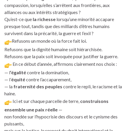
compassion, lorsqu’elles s’arrêtent aux frontières, aux
alliances ou aux intérêts stratégiques ?
Qu’est-ce que
la richesse
lorsqu’une minorité accapare
presque tout, tandis que des milliards d’êtres humains
survivent dans la précarité, la guerre et l’exil ?
Refusons un monde où la force fait loi.
Refusons que la dignité humaine soit hiérarchisée.
Refusons que la paix soit invoquée pour justifier la guerre.
En ce début d’année, affirmons clairement nos choix :
— l
’égalité
contre la domination,
— l’
équité
contre l’accaparement,
— la
fraternité des peuples
contre le repli, le racisme et la
haine.
Ici et sur chaque parcelle de terre,
construisons
ensemble une paix réelle
—
non fondée sur l’hypocrisie des discours et le cynisme des
puissants,
mais sur la justice, le respect du droit international et la