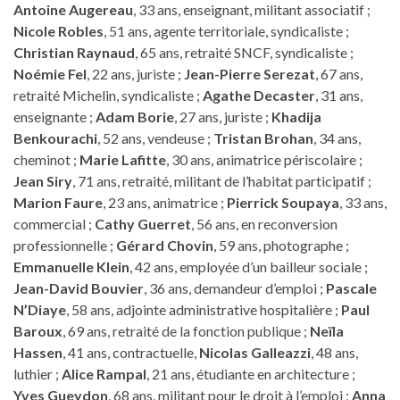
Antoine Augereau
, 33 ans, enseignant, militant associatif ;
Nicole Robles
, 51 ans, agente territoriale, syndicaliste ;
Christian Raynaud
, 65 ans, retraité SNCF, syndicaliste ;
Noémie Fel
, 22 ans, juriste ;
Jean-Pierre Serezat
, 67 ans,
retraité Michelin, syndicaliste ;
Agathe Decaster
, 31 ans,
enseignante ;
Adam Borie
, 27 ans, juriste ;
Khadija
Benkourachi
, 52 ans, vendeuse ;
Tristan Brohan
, 34 ans,
cheminot ;
Marie Lafitte
, 30 ans, animatrice périscolaire ;
Jean Siry
, 71 ans, retraité, militant de l’habitat participatif ;
Marion Faure
, 23 ans, animatrice ;
Pierrick Soupaya
, 33 ans,
commercial ;
Cathy Guerret
, 56 ans, en reconversion
professionnelle ;
Gérard Chovin
, 59 ans, photographe ;
Emmanuelle Klein
, 42 ans, employée d’un bailleur sociale ;
Jean-David Bouvier
, 36 ans, demandeur d’emploi ;
Pascale
N’Diaye
, 58 ans, adjointe administrative hospitalière ;
Paul
Baroux
, 69 ans, retraité de la fonction publique ;
Neïla
Hassen
, 41 ans, contractuelle,
Nicolas Galleazzi
, 48 ans,
luthier ;
Alice Rampal
, 21 ans, étudiante en architecture ;
Yves Gueydon
, 68 ans, militant pour le droit à l’emploi ;
Anna