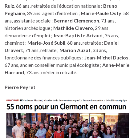
Ruiz
, 66 ans, retraitée de l’éducation nationale ;
Bruno
Peghaire
, 39 ans, agent d’entretien ;
Marie-Paule Osty
, 58
ans, assistante sociale ;
Bernard Clemencon
, 71 ans,
historien archéologue ;
Mathilde Clavero
, 29 ans,
demandeuse d’emploi ;
Jean-Baptiste Artaud
, 35 ans,
cheminot ;
Marie-José Subil
, 68 ans, retraitée ;
Daniel
Dravert
, 71 ans, retraité ;
Marion Auzat
, 33 ans,
fonctionnaire des finances publiques ;
Jean-Michel Duclos
,
67 ans, ancien conseiller municipal écologiste ;
Anne-Marie
Harrand
, 73 ans, médecin retraité.
Pierre Peyret