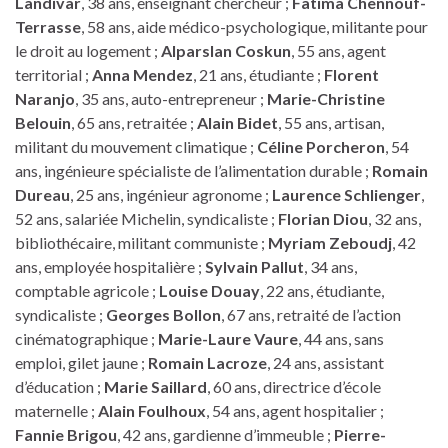
Landivar
, 38 ans, enseignant chercheur ;
Fatima Chennouf-
Terrasse
, 58 ans, aide médico-psychologique, militante pour
le droit au logement ;
Alparslan Coskun
, 55 ans, agent
territorial ;
Anna Mendez
, 21 ans, étudiante ;
Florent
Naranjo
, 35 ans, auto-entrepreneur ;
Marie-Christine
Belouin
, 65 ans, retraitée ;
Alain Bidet
, 55 ans, artisan,
militant du mouvement climatique ;
Céline Porcheron
, 54
ans, ingénieure spécialiste de l’alimentation durable ;
Romain
Dureau
, 25 ans, ingénieur agronome ;
Laurence Schlienger
,
52 ans, salariée Michelin, syndicaliste ;
Florian Diou
, 32 ans,
bibliothécaire, militant communiste ;
Myriam Zeboudj
, 42
ans, employée hospitalière ;
Sylvain Pallut
, 34 ans,
comptable agricole ;
Louise Douay
, 22 ans, étudiante,
syndicaliste ;
Georges Bollon
, 67 ans, retraité de l’action
cinématographique ;
Marie-Laure Vaure
, 44 ans, sans
emploi, gilet jaune ;
Romain Lacroze
, 24 ans, assistant
d’éducation ;
Marie Saillard
, 60 ans, directrice d’école
maternelle ;
Alain Foulhoux
, 54 ans, agent hospitalier ;
Fannie Brigou
, 42 ans, gardienne d’immeuble ;
Pierre-