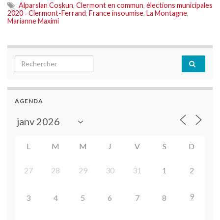
Alparslan Coskun
,
Clermont en commun
,
élections municipales
2020 ‑ Clermont-Ferrand
,
France insoumise
,
La Montagne
,
Marianne Maximi
Search for:
AGENDA
L
M
M
J
V
S
D
27
28
29
30
31
1
2
9
3
4
5
6
7
8