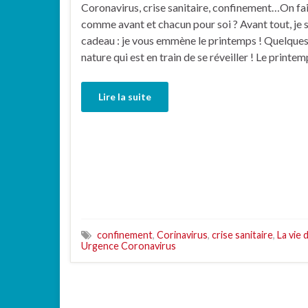
Coronavirus, crise sanitaire, confinement…On fa
comme avant et chacun pour soi ? Avant tout, je s
cadeau : je vous emmène le printemps ! Quelques
nature qui est en train de se réveiller ! Le printe
Lire la suite
confinement
,
Corinavirus
,
crise sanitaire
,
La vie 
Urgence Coronavirus