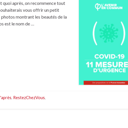
it quoi après, on recommence tout
ouhaiterais vous offrir un petit
 photos montrant les beautés de la
mps est le nom de …
d'après
,
RestezChezVous
,