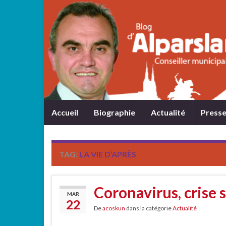
Accueil
Biographie
Actualité
Press
TAG:
LA VIE D’APRÈS
Coronavirus, crise 
MAR
22
De
acoskun
dans la catégorie
Actualité