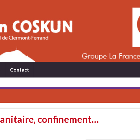
e
Contact
sanitaire, confinement…