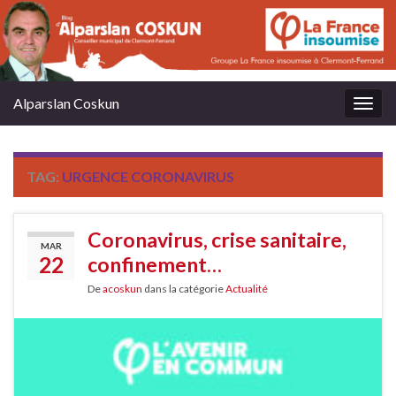
Alparslan Coskun
Togg
navig
TAG:
URGENCE CORONAVIRUS
Coronavirus, crise sanitaire,
MAR
22
confinement…
De
acoskun
dans la catégorie
Actualité