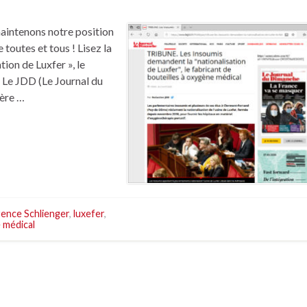
maintenons notre position
e toutes et tous ! Lisez la
ion de Luxfer », le
 Le JDD (Le Journal du
lère …
ence Schlienger
,
luxefer
,
 médical