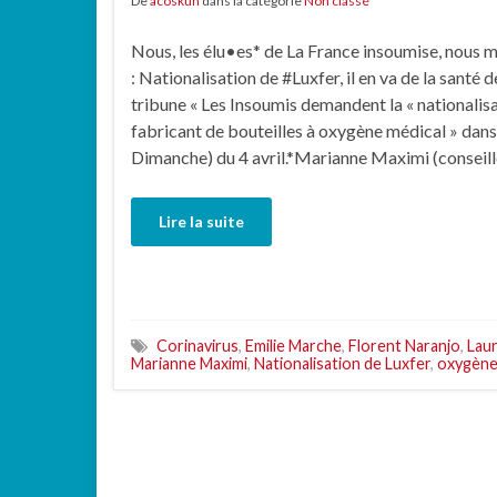
De
acoskun
dans la catégorie
Non classé
Nous, les élu•es* de La France insoumise, nous 
: Nationalisation de #Luxfer, il en va de la santé d
tribune « Les Insoumis demandent la « nationalisat
fabricant de bouteilles à oxygène médical » dans
Dimanche) du 4 avril.*Marianne Maximi (conseil
Lire la suite
Corinavirus
,
Emilie Marche
,
Florent Naranjo
,
Laur
Marianne Maximi
,
Nationalisation de Luxfer
,
oxygène