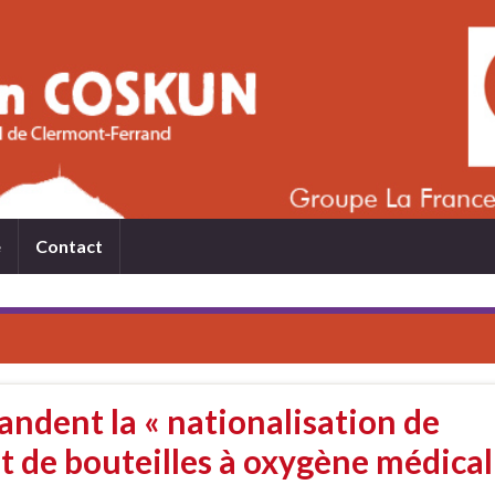
e
Contact
ndent la « nationalisation de
nt de bouteilles à oxygène médical