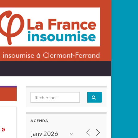
Search for:
AGENDA
 »