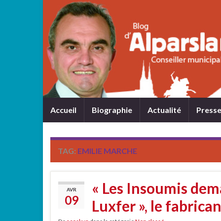
Accueil
Biographie
Actualité
Press
TAG:
EMILIE MARCHE
« Les Insoumis dema
AVR
09
Luxfer », le fabrica