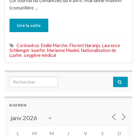
(Le Journal du Dimanche) du 4 avril.*Marianne Maximi
(conseillère …
Lire la suite
Corinavirus
,
Emilie Marche
,
Florent Naranjo
,
Laurence
Schlienger
,
luxefer
,
Marianne Maximi
,
Nationalisation de
Luxfer
,
oxygène médical
Search for:
AGENDA
L
M
M
J
V
S
D