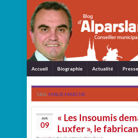
Accueil
Biographie
Actualité
Press
TAG:
EMILIE MARCHE
« Les Insoumis dema
AVR
09
Luxfer », le fabrica