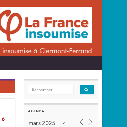
Search for:
AGENDA
 »