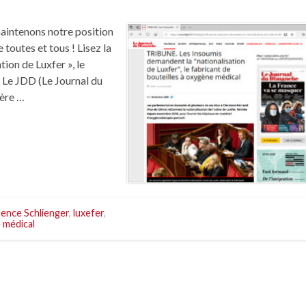
maintenons notre position
e toutes et tous ! Lisez la
ion de Luxfer », le
 Le JDD (Le Journal du
lère …
ence Schlienger
,
luxefer
,
 médical