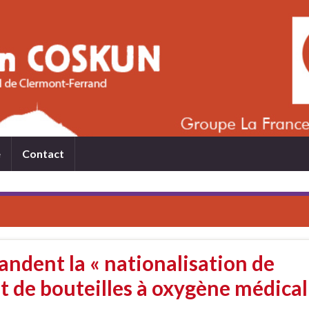
e
Contact
ndent la « nationalisation de
nt de bouteilles à oxygène médical