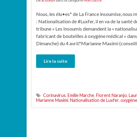
De
acoskun
dans la catégorie
Non classé
Nous, les élu•es* de La France insoumise, nous 
: Nationalisation de #Luxfer, il en va de la santé d
tribune « Les Insoumis demandent la « nationalisat
fabricant de bouteilles à oxygène médical » dans
Dimanche) du 4 avril.*Marianne Maximi (conseil
Lire la suite
Corinavirus
,
Emilie Marche
,
Florent Naranjo
,
Laur
Marianne Maximi
,
Nationalisation de Luxfer
,
oxygène