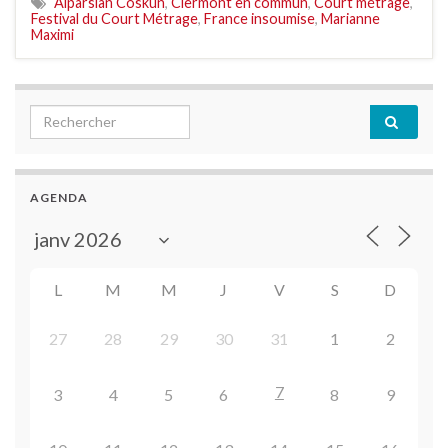
Alparslan Coskun
,
Clermont en commun
,
Court métrage
,
Festival du Court Métrage
,
France insoumise
,
Marianne
Maximi
Search for:
AGENDA
L
M
M
J
V
S
D
27
28
29
30
31
1
2
7
3
4
5
6
8
9