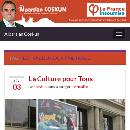
Alparslan Coskun
Togg
navig
TAG:
FESTIVAL DU COURT MÉTRAGE
La Culture pour Tous
FÉV
03
De
acoskun
dans la catégorie
Actualité