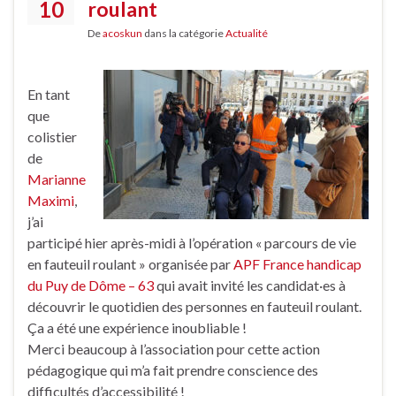
10
roulant
De
acoskun
dans la catégorie
Actualité
En tant
que
colistier
de
Marianne
Maximi
,
j’ai
participé hier après-midi à l’opération « parcours de vie
en fauteuil roulant » organisée par
APF France handicap
du Puy de Dôme – 63
qui avait invité les candidat·es à
découvrir le quotidien des personnes en fauteuil roulant.
Ça a été une expérience inoubliable !
Merci beaucoup à l’association pour cette action
pédagogique qui m’a fait prendre conscience des
difficultés d’accessibilité !