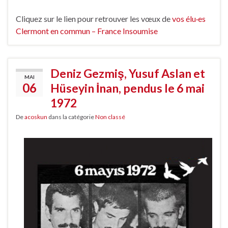
Cliquez sur le lien pour retrouver les vœux de
vos élu·es
Clermont en commun – France Insoumise
Deniz Gezmiş, Yusuf Aslan et
MAI
06
Hüseyin İnan, pendus le 6 mai
1972
De
acoskun
dans la catégorie
Non classé