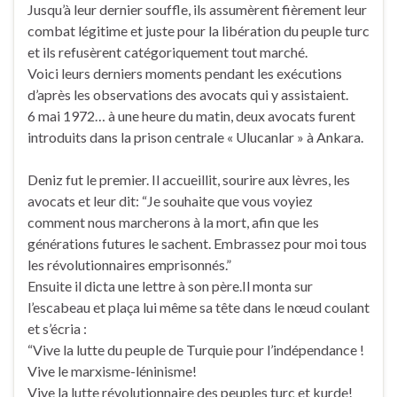
Jusqu’à leur dernier souffle, ils assumèrent fièrement leur
combat légitime et juste pour la libération du peuple turc
et ils refusèrent catégoriquement tout marché.
Voici leurs derniers moments pendant les exécutions
d’après les observations des avocats qui y assistaient.
6 mai 1972… à une heure du matin, deux avocats furent
introduits dans la prison centrale « Ulucanlar » à Ankara.
Deniz fut le premier. Il accueillit, sourire aux lèvres, les
avocats et leur dit: “Je souhaite que vous voyiez
comment nous marcherons à la mort, afin que les
générations futures le sachent. Embrassez pour moi tous
les révolutionnaires emprisonnés.”
Ensuite il dicta une lettre à son père.Il monta sur
l’escabeau et plaça lui même sa tête dans le nœud coulant
et s’écria :
“Vive la lutte du peuple de Turquie pour l’indépendance !
Vive le marxisme-léninisme!
Vive la lutte révolutionnaire des peuples turc et kurde!