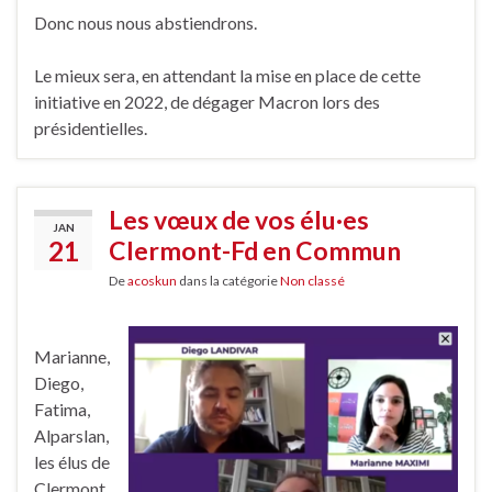
Donc nous nous abstiendrons.
Le mieux sera, en attendant la mise en place de cette
initiative en 2022, de dégager Macron lors des
présidentielles.
Les vœux de vos élu·es
JAN
21
Clermont-Fd en Commun
De
acoskun
dans la catégorie
Non classé
Marianne,
Diego,
Fatima,
Alparslan,
les élus de
Clermont