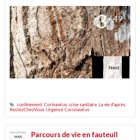
3
/ 49
confinement
,
Corinavirus
,
crise sanitaire
,
La vie d'après
,
RestezChezVous
,
Urgence Coronavirus
Parcours de vie en fauteuil
MAR