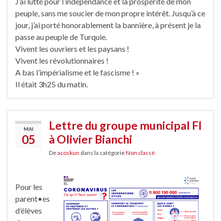
J’ai lutté pour l’indépendance et la prospérité de mon
peuple, sans me soucier de mon propre intérêt. Jusqu’à ce
jour, j’ai porté honorablement la bannière, à présent je la
passe au peuple de Turquie.
Vivent les ouvriers et les paysans !
Vivent les révolutionnaires !
A bas l’impérialisme et le fascisme ! »
Il était 3h25 du matin.
Lettre du groupe municipal FI
MAI
05
à Olivier Bianchi
De
acoskun
dans la catégorie
Non classé
Pour les
parent•es
d’élèves