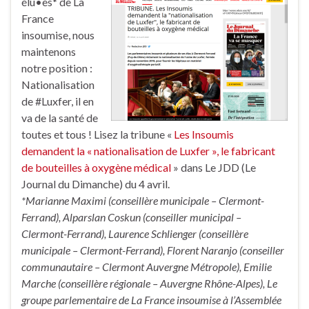
élu•es* de La
France
insoumise, nous
maintenons
notre position :
Nationalisation
de #Luxfer, il en
va de la santé de
toutes et tous ! Lisez la tribune «
Les Insoumis
demandent la « nationalisation de Luxfer », le fabricant
de bouteilles à oxygène médical
» dans Le JDD (Le
Journal du Dimanche) du 4 avril.
*Marianne Maximi (conseillère municipale – Clermont-
Ferrand), Alparslan Coskun (conseiller municipal –
Clermont-Ferrand), Laurence Schlienger (conseillère
municipale – Clermont-Ferrand), Florent Naranjo (conseiller
communautaire – Clermont Auvergne Métropole), Emilie
Marche (conseillère régionale – Auvergne Rhône-Alpes), Le
groupe parlementaire de La France insoumise à l’Assemblée